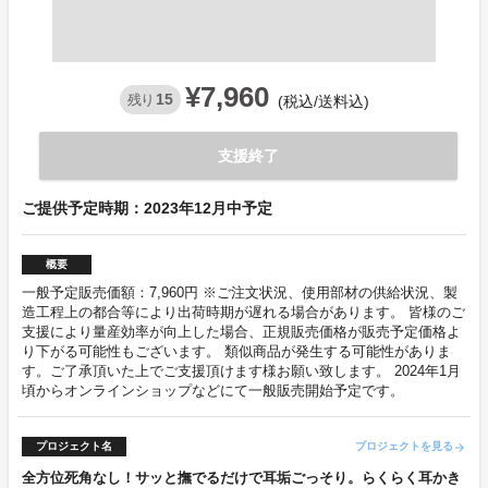
¥7,960
15
残り
(税込/送料込)
支援終了
ご提供予定時期：2023年12月中予定
概要
一般予定販売価額：7,960円 ※ご注文状況、使用部材の供給状況、製
造工程上の都合等により出荷時期が遅れる場合があります。 皆様のご
支援により量産効率が向上した場合、正規販売価格が販売予定価格よ
り下がる可能性もございます。 類似商品が発生する可能性がありま
す。ご了承頂いた上でご支援頂けます様お願い致します。 2024年1月
頃からオンラインショップなどにて一般販売開始予定です。
プロジェクト名
プロジェクトを見る
arrow_forward
全方位死角なし！サッと撫でるだけで耳垢ごっそり。らくらく耳かき