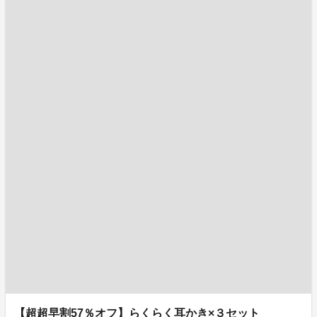
【超超早割57％オフ】らくらく耳かき×３セット