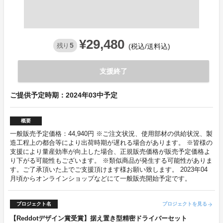
¥29,480
5
残り
(税込/送料込)
支援終了
ご提供予定時期：2024年03中予定
概要
一般販売予定価格：44,940円 ※ご注文状況、使用部材の供給状況、製
造工程上の都合等により出荷時期が遅れる場合があります。 ※皆様の
支援により量産効率が向上した場合、正規販売価格が販売予定価格よ
り下がる可能性もございます。 ※類似商品が発生する可能性がありま
す。ご了承頂いた上でご支援頂けます様お願い致します。 2023年04
月頃からオンラインショップなどにて一般販売開始予定です。
プロジェクト名
プロジェクトを見る
arrow_forward
【Reddotデザイン賞受賞】据え置き型精密ドライバーセット