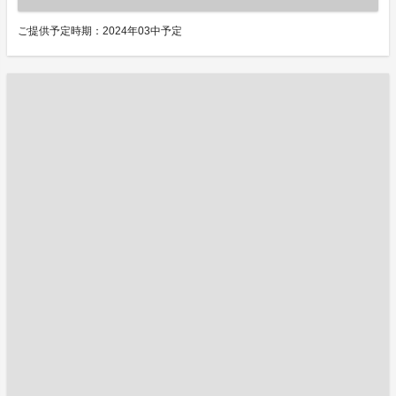
ご提供予定時期：2024年03中予定