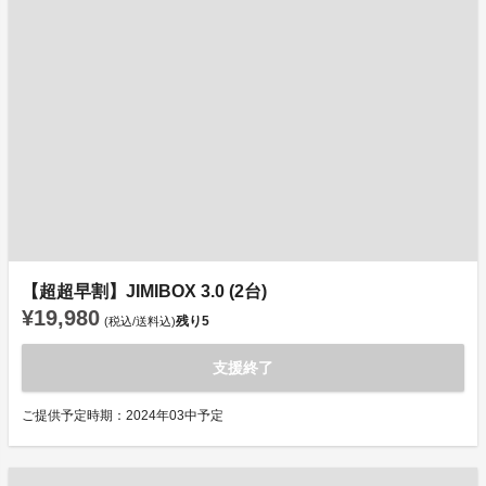
【超超早割】JIMIBOX 3.0 (2台)
¥19,980
残り
5
(税込/送料込)
支援終了
ご提供予定時期：2024年03中予定