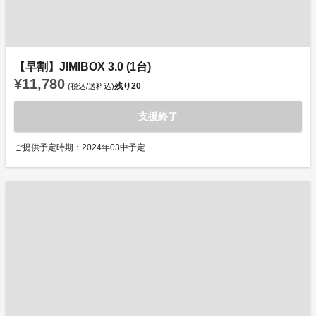
【早割】JIMIBOX 3.0 (1台)
¥11,780
残り
20
(税込/送料込)
支援終了
ご提供予定時期：2024年03中予定