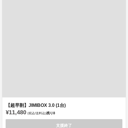
【超早割】JIMIBOX 3.0 (1台)
¥11,480
残り
8
(税込/送料込)
支援終了