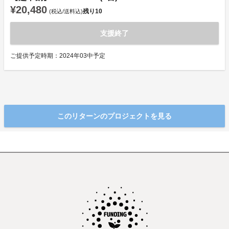
¥20,480
残り
10
(税込/送料込)
支援終了
ご提供予定時期：2024年03中予定
このリターンのプロジェクトを見る