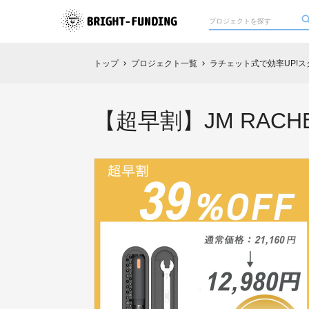
トップ
プロジェクト一覧
ラチェット式で効率UP!スク
chevron_right
chevron_right
【超早割】JM RACHE