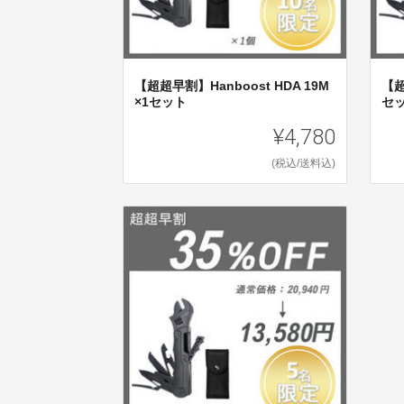
【超超早割】Hanboost HDA 19M
【超
×1セット
セ
¥4,780
(税込/送料込)