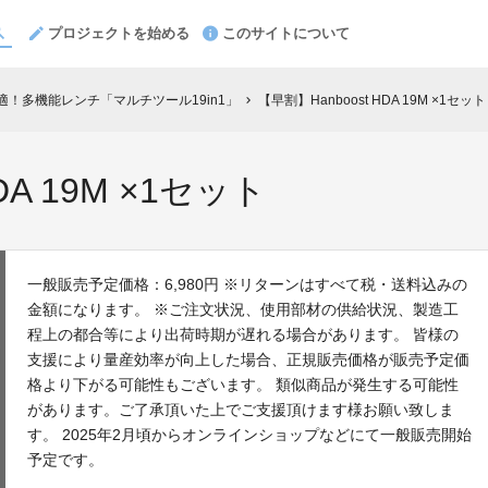
プロジェクトを始める
このサイトについて
適！多機能レンチ「マルチツール19in1」
【早割】Hanboost HDA 19M ×1セット
chevron_right
DA 19M ×1セット
一般販売予定価格：6,980円 ※リターンはすべて税・送料込みの
金額になります。 ※ご注文状況、使用部材の供給状況、製造工
程上の都合等により出荷時期が遅れる場合があります。 皆様の
支援により量産効率が向上した場合、正規販売価格が販売予定価
格より下がる可能性もございます。 類似商品が発生する可能性
があります。ご了承頂いた上でご支援頂けます様お願い致しま
す。 2025年2月頃からオンラインショップなどにて一般販売開始
予定です。