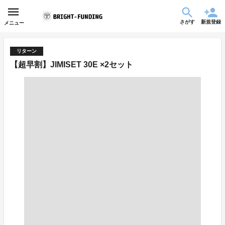
さがす
新規登録
メニュー
リターン
【超早割】JIMISET 30E ×2セット