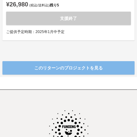
¥26,980
残り
5
(税込/送料込)
支援終了
ご提供予定時期：2025年1月中予定
このリターンのプロジェクトを見る