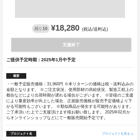
¥18,280
10
残り
(税込/送料込)
支援終了
ご提供予定時期：2025年1月中予定
概要
・一般予定販売価格：31,960円 ※本リターンの価格は税・送料込みの
金額となります。 ※ご注文状況、使用部材の供給状況、製造工程上の
都合などにより出荷時期が遅れる場合がございます。 ※皆様のご支援
により量産効率が向上した場合、正規販売価格が販売予定価格より下
がる可能性もございます。 ※類似商品が発生する可能性があります。
ご了承頂いた上でご支援頂けます様お願い致します。 2025年02月か
らオンラインショップなどにて一般販売開始予定です。
プロジェクト名
プロジェクトを見る
arrow_forward