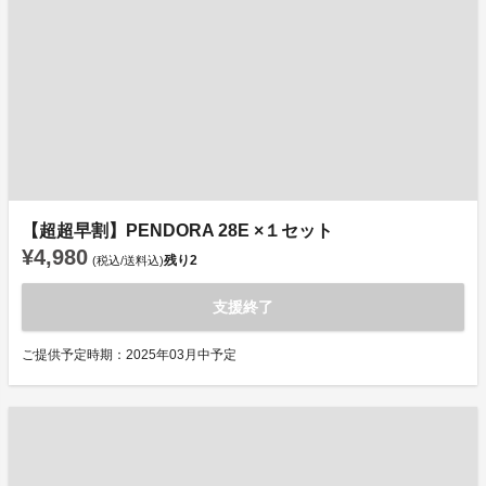
【超超早割】PENDORA 28E ×１セット
¥4,980
残り
2
(税込/送料込)
支援終了
ご提供予定時期：2025年03月中予定