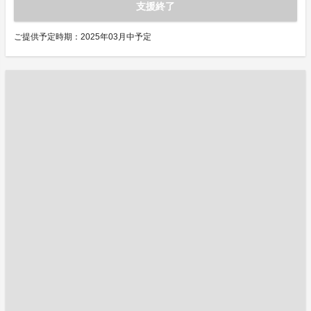
支援終了
ご提供予定時期：2025年03月中予定