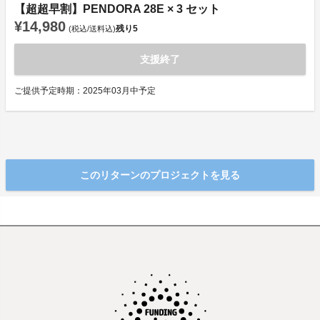
【超超早割】PENDORA 28E × 3 セット
¥14,980
残り
5
(税込/送料込)
支援終了
ご提供予定時期：2025年03月中予定
このリターンのプロジェクトを見る