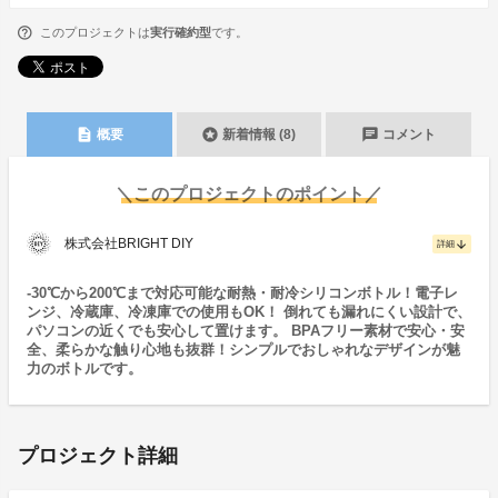
このプロジェクトは
実行確約型
です。
description
stars
chat
概要
新着情報 (8)
コメント
＼このプロジェクトのポイント／
株式会社BRIGHT DIY
arrow_downward
詳細
-30℃から200℃まで対応可能な耐熱・耐冷シリコンボトル！電子レ
ンジ、冷蔵庫、冷凍庫での使用もOK！ 倒れても漏れにくい設計で、
パソコンの近くでも安心して置けます。 BPAフリー素材で安心・安
全、柔らかな触り心地も抜群！シンプルでおしゃれなデザインが魅
力のボトルです。
プロジェクト詳細