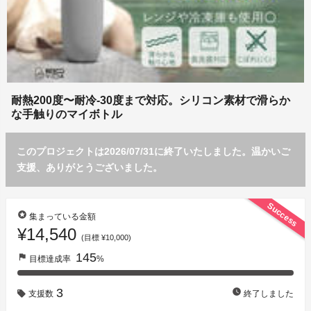
耐熱200度〜耐冷-30度まで対応。シリコン素材で滑らか
な手触りのマイボトル
このプロジェクトは2026/07/31に終了いたしました。温かいご
支援、ありがとうございました。
Success
stars
集まっている金額
¥14,540
(目標 ¥10,000)
145
flag
目標達成率
%
3
watch_later
支援数
終了しました